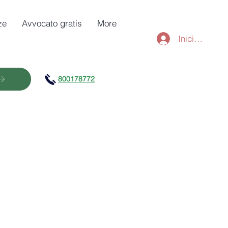
ze
Avvocato gratis
More
Iniciar sesió
800178772